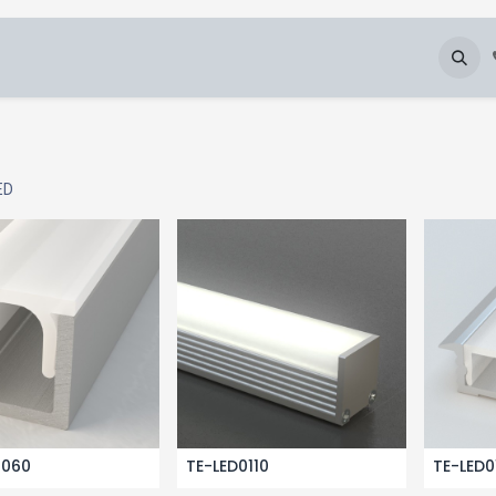
Chi Siamo
Blog
Galleria
Downloads
ED
0060
TE-LED0110
TE-LED0