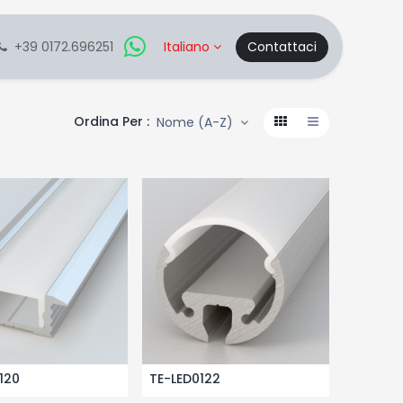
+39 0172.696251
Italiano
Contattaci
Ordina Per :
Nome (A-Z)
120
TE-LED0122