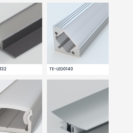
132
TE-LED0140